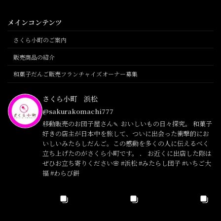
メインコンテンツ
さくら小町のご案内
販売商品の紹介
和菓子だんご販売フランチャイズオーナー募集
さくら小町 浜松
@sakurakomachi777
移動販売のお団子屋さん🍡 おいしいもの日々探究。 和菓子
好きの店主が日本中を旅して、ついに出会った衝撃的にお
いしいみたらしだんご。この感動を多くの人に伝えるべく
立ち上げたのがさくら小町です。 ． お近くに出店した際は
ぜひお立ち寄りください🌸 #浜松 #みたらし団子 #いちご大
福 #わらび餅