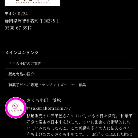
〒437-0224
静岡県周智郡森町牛飼275-1
0538-67-8917
メインコンテンツ
さくら小町のご案内
販売商品の紹介
和菓子だんご販売フランチャイズオーナー募集
さくら小町 浜松
@sakurakomachi777
移動販売のお団子屋さん🍡 おいしいもの日々探究。 和菓子
好きの店主が日本中を旅して、ついに出会った衝撃的にお
いしいみたらしだんご。この感動を多くの人に伝えるべく
立ち上げたのがさくら小町です。 ． お近くに出店した際は