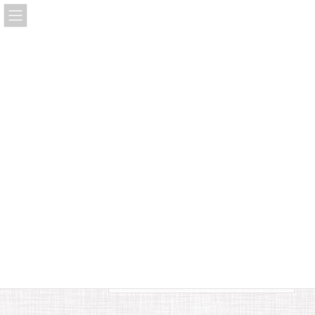
コ
ナ
出店スケジュール
詳しくはこちら
ン
ビ
テ
ゲ
ン
ー
ツ
シ
へ
ョ
ス
ン
キ
に
お問い合わせ
ッ
移
プ
動
contact
ホーム
お問い合わせ
お問合せはこちらからお願いいたします。
お名前 (必須)