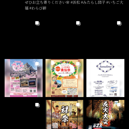
ぜひお立ち寄りください🌸 #浜松 #みたらし団子 #いちご大
福 #わらび餅