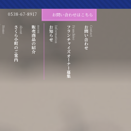
0538-67-8917
お問い合わせはこちら
ム
さくら小町のご案内
販売商品の紹介
お知らせ
フランチャイズオーナー募集
お問い合わせ
Home
About
menu
Information
Franchise
Contact