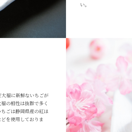
い。
だ大福に新鮮ないちごが
大福の相性は抜群で多く
いちごは静岡県産の紅ほ
などを使用しておりま