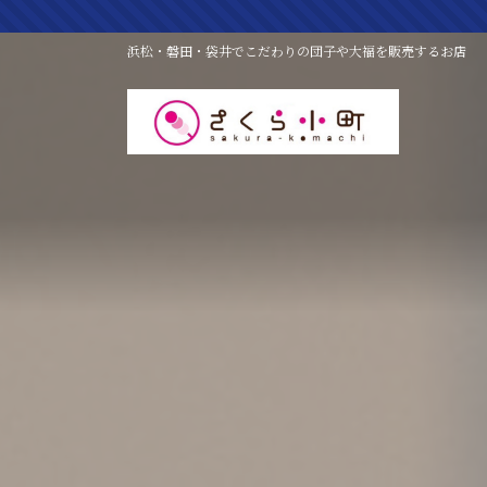
コ
ナ
ン
ビ
浜松・磐田・袋井でこだわりの団子や大福を販売するお店
テ
ゲ
ン
ー
ツ
シ
へ
ョ
ス
ン
キ
に
ッ
移
プ
動